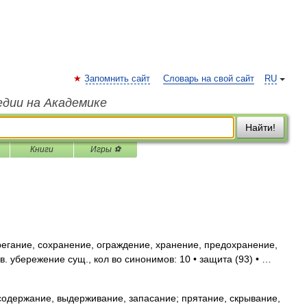
Запомнить сайт
Словарь на свой сайт
RU
едии на Академике
Найти!
Книги
Игры ⚽
егание, сохранение, ограждение, хранение, предохранение,
 убережение сущ., кол во синонимов: 10 • защита (93) • …
содержание, выдерживание, запасание; прятание, скрывание,