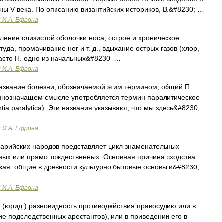
ны V века. По описанию византийских историков, В.&#8230; …
и И.А. Ефрона
аление слизистой оболочки носа, острое и хроническое.
уда, промачивание ног и т. д., вдыхание острых газов (хлор,
 Часто Н. одно из начальных&#8230; …
и И.А. Ефрона
звание болезни, обозначаемой этим термином, общий П.
авнозначащем смысле употребляется термин паралитическое
tia paralytica). Эти названия указывают, что мы здесь&#8230;
и И.А. Ефрона
. арийских народов представляет цикл знаменательных
ных или прямо тождественных. Основная причина сходства
ская: общие в древности культурно бытовые основы и&#8230;
и И.А. Ефрона
(юрид.) разновидность противодействия правосудию или в
е подследственных арестантов), или в приведении его в