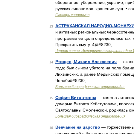
оберегание, убережение, укрытие, приб
русских синонимов. хранение сущ. • с
Словарь синонимов
АСТРАХАНСКАЯ НАРОДНО-МОНАРХИ
13
и активных региональных черносотенны
программе ее цели определялись так: «
Прекратить смуту. 4)&#8230; …
Черная сотня. Историческая энциклопедия 
Ртищев, Михаил Алексеевич
— окольн
14
года; был сыном убитого на поле бран
Лихвинских, а ранее Медынских помещи
Челеби&#8230; …
Большая биографическая энциклопедия
София Витовтовна
— княжна литовска
15
дочерью Витовта Кейстутовича, впослед
Святославны Смоленской, родилась око
Большая биографическая энциклопедия
Венчание на царство
— торжественный
16
перешедший в Византию и из последне