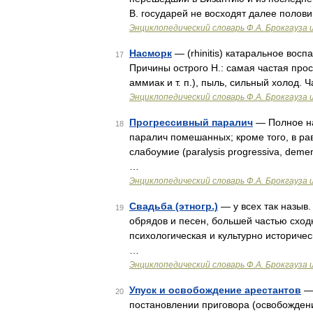
В. государей не восходят далее полови
Энциклопедический словарь Ф.А. Брокгауза 
Насморк
— (rhinitis) катаральное восп
17
Причины острого Н.: самая частая прост
аммиак и т. п.), пыль, сильный холод.
Энциклопедический словарь Ф.А. Брокгауза 
Прогрессивный паралич
— Полное на
18
паралич помешанных; кроме того, в р
слабоумие (paralysis progressiva, demen
…
Энциклопедический словарь Ф.А. Брокгауза 
Свадьба (этногр.)
— у всех так назыв
19
обрядов и песен, большей частью сход
психологическая и культурно историче
…
Энциклопедический словарь Ф.А. Брокгауза 
Упуск и освобождение арестантов
— 
20
постановлении приговора (освобождени