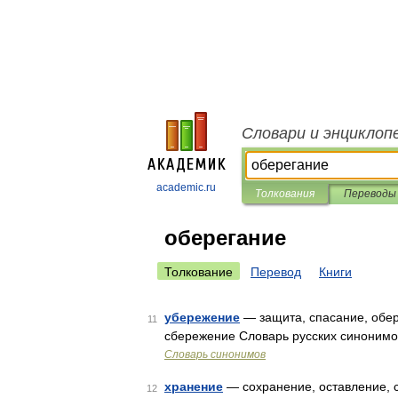
Словари и энциклоп
academic.ru
Толкования
Переводы
оберегание
Толкование
Перевод
Книги
убережение
— защита, спасание, обер
11
сбережение Словарь русских синонимов.
Словарь синонимов
хранение
— сохранение, оставление, 
12