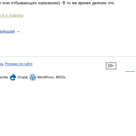
 или отбывающих наказание). В то же время деяние это
и И.А. Ефрона
дующая
→
ка
,
Реклама на сайте
18+
omla,
Drupal,
WordPress, MODx.