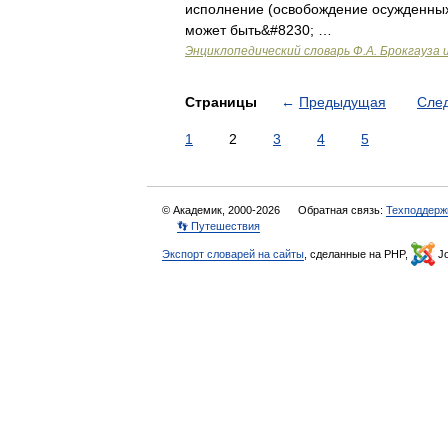
исполнение (освобождение осужденных
может быть&#8230; …
Энциклопедический словарь Ф.А. Брокгауза 
Страницы
←
Предыдущая
Сле
1
2
3
4
5
© Академик, 2000-2026
Обратная связь:
Техподдерж
👣 Путешествия
Экспорт словарей на сайты
, сделанные на PHP,
Jo