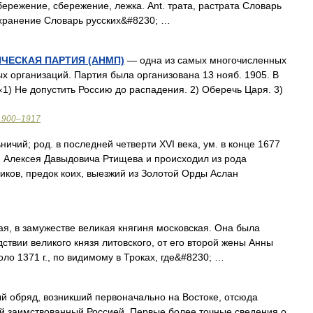
ережение, сбережение, лежка. Ant. трата, растрата Словарь
охранение Словарь русских&#8230; …
ЧЕСКАЯ ПАРТИЯ (АНМП)
— одна из самых многочисленных
х организаций. Партия была организована 13 нояб. 1905. В
1) Не допустить Россию до распадения. 2) Оберечь Царя. 3)
1900–1917
ичий; род. в последней четверти ХVІ века, ум. в конце 1677
и Алексея Давыдовича Ртищева и происходил из рода
ков, предок коих, выезжий из Золотой Орды Аслан
я, в замужестве великая княгиня московская. Она была
ствии великого князя литовского, от его второй жены Анны
ло 1371 г., по видимому в Троках, где&#8230; …
 обряд, возникший первоначально на Востоке, отсюда
й заимствованный Россией. Первые более точные сведения о